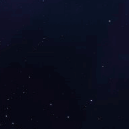
应用领域
新闻
半岛平台
标识标签
半岛平台
联系方式
印刷包装
行业动态
服务支持
保 护 膜
招贤纳士
纺织内饰
客户留言
工业防腐