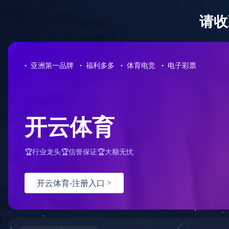
半岛平台
半岛平台
标识标签
印刷包装
保 护 