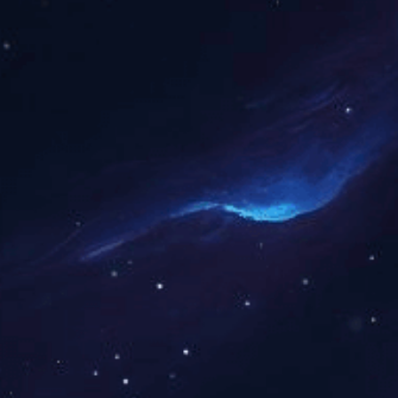
产品应用
半岛平台
关于我们
解决方案
企业简介
水基纳米
品牌文化
自主研发
技术团队
其VOCS
荣誉资质
源头替代
合作伙伴